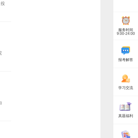
相
退役
关
资
讯
服务时间
9:00-24:00
院
报考解答
学习交流
由
真题福利