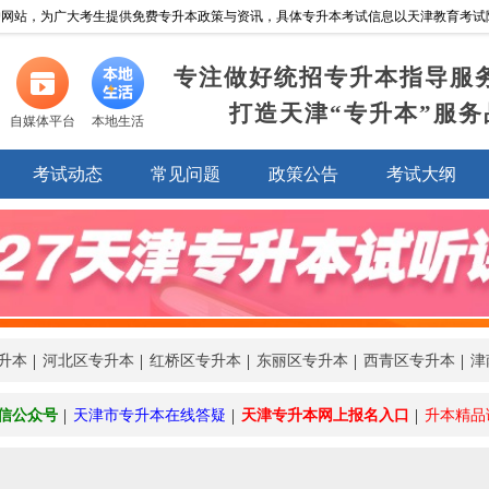
网站，为广大考生提供免费专升本政策与资讯，具体专升本考试信息以天津教育考试院http://w
专注做好统招专升本指导服
打造天津“专升本”服务
自媒体平台
本地生活
考试动态
常见问题
政策公告
考试大纲
升本
河北区专升本
红桥区专升本
东丽区专升本
西青区专升本
津
信公众号
天津市专升本在线答疑
天津专升本网上报名入口
升本精品