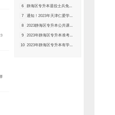
企
业
6
静海区专升本退役士兵免...
微
信
7
通知！2023年天津仁爱学...
回
复
关
8
2023静海区专升本公共课...
键
词，
9
2023年静海区专升本准考...
3
了
解
更
10
2023年静海区专升本有学...
多
专
升
本
咨
询
可
为
哪
您
第
一
时
间
推
送
专
升
本