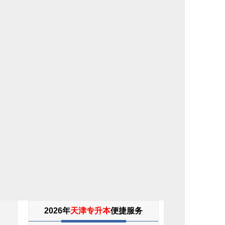
专
2026年
天津专升本
便捷服务
升
本