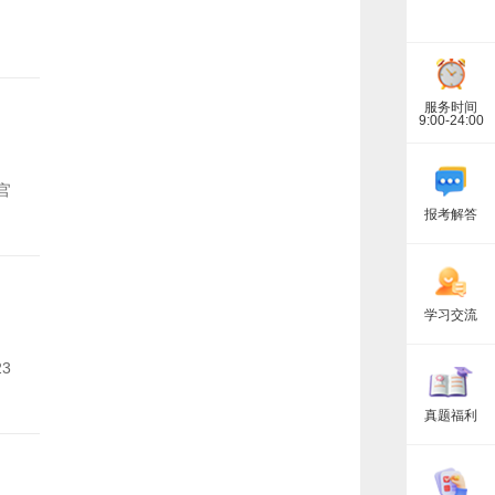
相
，
关
资
讯
服务时间
9:00-24:00
官
报考解答
学习交流
3
真题福利