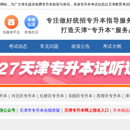
网站，为广大考生提供免费专升本政策与资讯，具体专升本考试信息以天津教育考试院http://w
专注做好统招专升本指导服
打造天津“专升本”服务
自媒体平台
本地生活
考试动态
常见问题
政策公告
考试大纲
升本
河北区专升本
红桥区专升本
东丽区专升本
西青区专升本
津
信公众号
天津市专升本在线答疑
天津专升本网上报名入口
升本精品