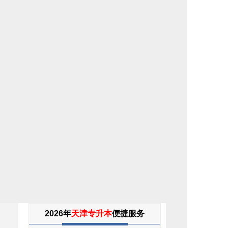
专
2026年
天津专升本
便捷服务
升
本