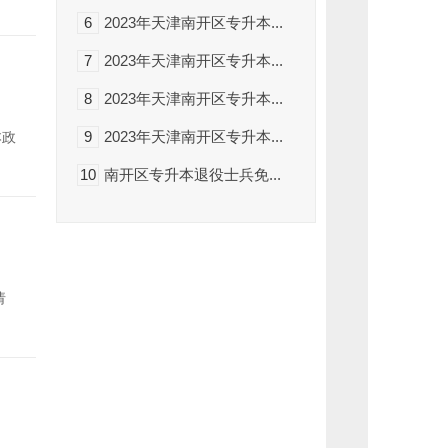
企
业
6
2023年天津南开区专升本...
微
信
7
2023年天津南开区专升本...
回
复
关
8
2023年天津南开区专升本...
键
词，
9
2023年天津南开区专升本...
本政
了
解
更
10
南开区专升本退役士兵免...
多
专
升
本
咨
询
可
为
请
您
第
一
时
间
推
送
专
升
本