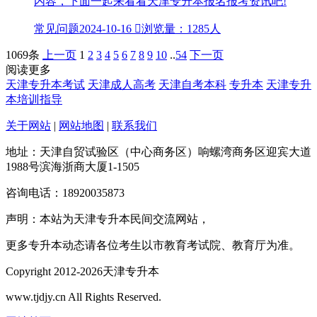
内容，下面一起来看看天津专升本报名报考资讯吧!
常见问题
2024-10-16

浏览量：1285人
1069条
上一页
1
2
3
4
5
6
7
8
9
10
..
54
下一页
阅读更多
天津专升本考试
天津成人高考
天津自考本科
专升本
天津专升
本培训指导
关于网站
|
网站地图
|
联系我们
地址：天津自贸试验区（中心商务区）响螺湾商务区迎宾大道
1988号滨海浙商大厦1-1505
咨询电话：18920035873
声明：本站为天津专升本民间交流网站，
更多专升本动态请各位考生以市教育考试院、教育厅为准。
Copyright 2012-2026天津专升本
www.tjdjy.cn All Rights Reserved.