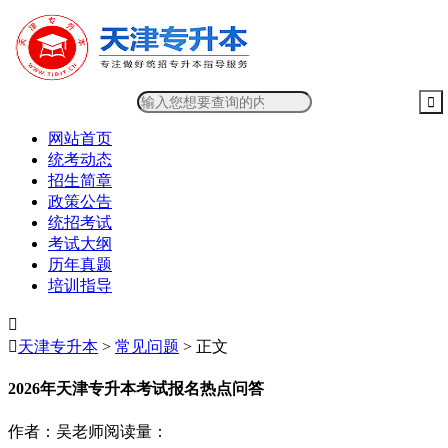
网站首页
统考动态
招生简章
政策公告
统招考试
考试大纲
历年真题
培训指导


天津专升本
>
常见问题
> 正文
2026年天津专升本考试报名热点问答
作者：吴老师
阅读量：