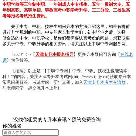
中职学校等三年制中职、一年制成人中专招生、五年一贯制大专、五
年制高职、高职单招、职教高考中职学考升学、三二分段、三校生高
考等报名考试招生资讯。
关于中专、中职、技校生如何升本的方法介绍这里，如果有提前
进行升学规划的中职、中专的家长和学生们，初中毕业之后，选择一
所合适的中专、中职学校，是你们都需要认真考虑的问题，想获取更
多关于中专、中职升学的相关资讯，请关注以上中职中专网服务网。
2024年>>【
天津专升本报名指导
】更多升本疑问可咨询【
在线老
师
】为你解答。
【结尾】以上是“【中职中专网】中专、中职、技校生也能读本
科！”的内容，关注天津专升本考试网(http://www.tjdjy.cn/)获取专升本
常见问题解答、考试大纲、历年真题，加入
天津专升本考生交流群
，
与老师同学一起交流升本上岸!
—— 没找你想要的专升本资讯？
预约免费咨询 ——
你的姓名