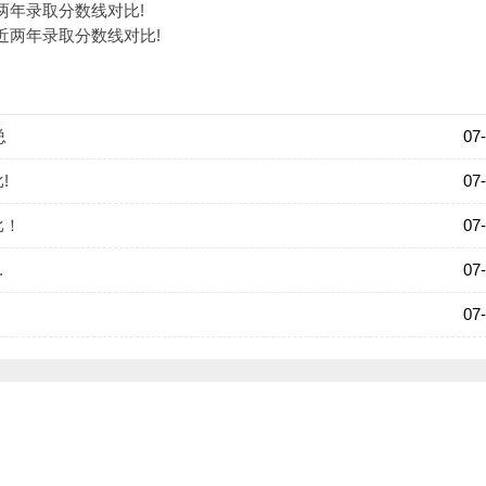
两年录取分数线对比!
理5
75.5
下降0.5分
咨询 ——
近两年录取分数线对比!
总
07
!
07
比！
07
年录取分数线对比
”的内容，关注天津专升本考试网(http://www.tjdjy.cn/)，
.
07
07