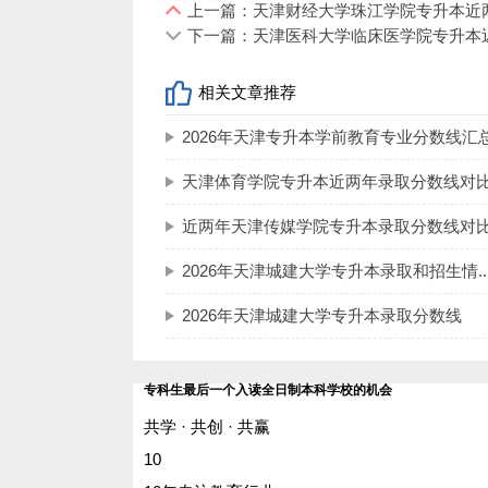
上一篇：天津财经大学珠江学院专升本近
—— 没找你想要的专升本资讯？
预约免费
下一篇：天津医科大学临床医学院专升本
你的姓名
*
联系方式
相关文章推荐
就读年级
2026年天津专升本学前教育专业分数线汇
就读专业
立即预约
天津体育学院专升本近两年录取分数线对比
近两年天津传媒学院专升本录取分数线对
【结尾】以上是“天津美术学院专升本近两
获取常见问题解答、考试大纲、历年真题。
2026年天津城建大学专升本录取和招生情..
2026年天津城建大学专升本录取分数线
专科生最后一个入读全日制本科学校的机会
共学 · 共创 · 共赢
10