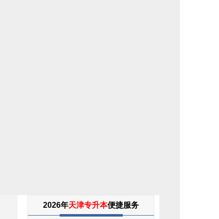
专
2026年
天津专升本
便捷服务
升
本