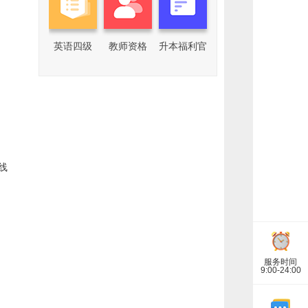
企
业
微
信
回
英语四级
教师资格
升本福利官
复
关
键
词，
了
解
更
多
专
升
本
线
咨
询
可
为
您
第
一
时
间
推
服务时间
9:00-24:00
送
专
升
本