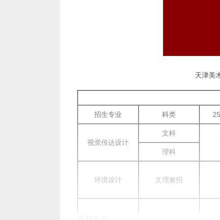
天津美
招生专业
科类
2
文科
视觉传达设计
理科
环境设计
文理兼招
动画
文理兼招
展开全文