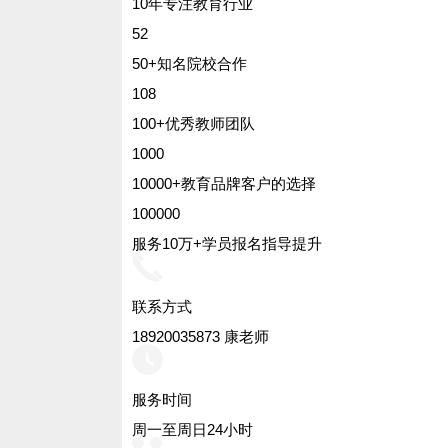
10年专注教育行业
52
50+知名院校合作
108
天津专升本声明
100+优秀教师团队
(一）由于考试政策等各方面情况的不断调整
1000
息为准。
10000+教育品牌客户的选择
(二）本网站在文章内容来源出处标注为其他
100000
所有。如您对内容、版权等问题存在异议请于
服务10万+学员报名指导提升
文章来源于网络，如有侵权，请联系删除
联系方式
本文地址：
http://www.tjdjy.cn/show-1470-64
18920035873 康老师
服务时间
周一至周日24小时