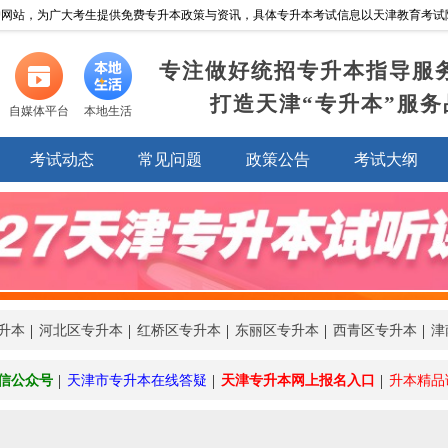
网站，为广大考生提供免费专升本政策与资讯，具体专升本考试信息以天津教育考试院http://w
专注做好统招专升本指导服
打造天津“专升本”服务
自媒体平台
本地生活
考试动态
常见问题
政策公告
考试大纲
升本
河北区专升本
红桥区专升本
东丽区专升本
西青区专升本
津
信公众号
天津市专升本在线答疑
天津专升本网上报名入口
升本精品