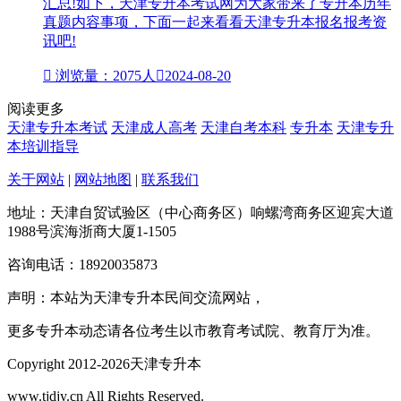
汇总!如下，天津专升本考试网为大家带来了专升本历年
真题内容事项，下面一起来看看天津专升本报名报考资
讯吧!

浏览量：2075人

2024-08-20
阅读更多
天津专升本考试
天津成人高考
天津自考本科
专升本
天津专升
本培训指导
关于网站
|
网站地图
|
联系我们
地址：天津自贸试验区（中心商务区）响螺湾商务区迎宾大道
1988号滨海浙商大厦1-1505
咨询电话：18920035873
声明：本站为天津专升本民间交流网站，
更多专升本动态请各位考生以市教育考试院、教育厅为准。
Copyright 2012-2026天津专升本
www.tjdjy.cn All Rights Reserved.