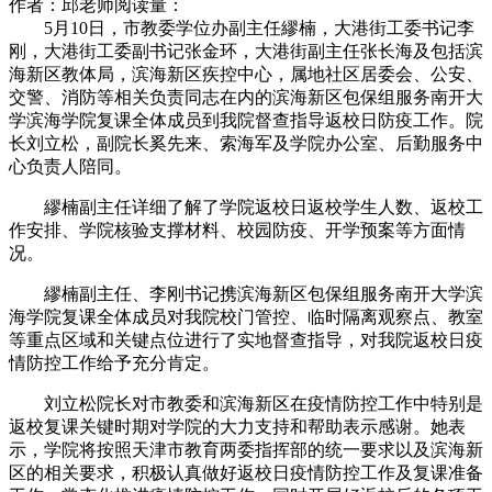
作者：邱老师
阅读量：
5月10日，市教委学位办副主任繆楠，大港街工委书记李
刚，大港街工委副书记张金环，大港街副主任张长海及包括滨
海新区教体局，滨海新区疾控中心，属地社区居委会、公安、
交警、消防等相关负责同志在内的滨海新区包保组服务南开大
学滨海学院复课全体成员到我院督查指导返校日防疫工作。院
长刘立松，副院长奚先来、索海军及学院办公室、后勤服务中
心负责人陪同。
繆楠副主任详细了解了学院返校日返校学生人数、返校工
作安排、学院核验支撑材料、校园防疫、开学预案等方面情
况。
繆楠副主任、李刚书记携滨海新区包保组服务南开大学滨
海学院复课全体成员对我院校门管控、临时隔离观察点、教室
等重点区域和关键点位进行了实地督查指导，对我院返校日疫
情防控工作给予充分肯定。
刘立松院长对市教委和滨海新区在疫情防控工作中特别是
返校复课关键时期对学院的大力支持和帮助表示感谢。她表
示，学院将按照天津市教育两委指挥部的统一要求以及滨海新
区的相关要求，积极认真做好返校日疫情防控工作及复课准备