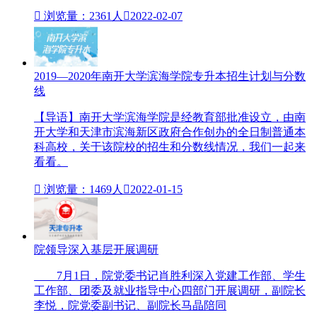

浏览量：2361人

2022-02-07
2019—2020年南开大学滨海学院专升本招生计划与分数
线
【导语】南开大学滨海学院是经教育部批准设立，由南
开大学和天津市滨海新区政府合作创办的全日制普通本
科高校，关于该院校的招生和分数线情况，我们一起来
看看。

浏览量：1469人

2022-01-15
院领导深入基层开展调研
7月1日，院党委书记肖胜利深入党建工作部、学生
工作部、团委及就业指导中心四部门开展调研，副院长
李悦，院党委副书记、副院长马晶陪同