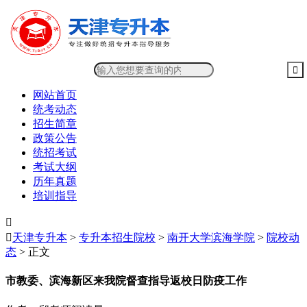
网站首页
统考动态
招生简章
政策公告
统招考试
考试大纲
历年真题
培训指导


天津专升本
>
专升本招生院校
>
南开大学滨海学院
>
院校动
态
> 正文
市教委、滨海新区来我院督查指导返校日防疫工作