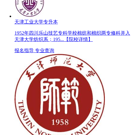
天津工业大学专升本
1952年四川乐山技艺专科学校棉纺和棉织两专修科并入
天津大学纺织系；195...
【院校详情】
报名指导
专业查询