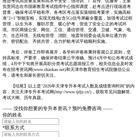
推进考试高质量发展和高水平安全，强培训、广宣传、优服务，主要
负责同志在市国家教育考试指挥中心指挥调度，赴考点进行现场巡考
督查，确保考试平稳有序。各考区考点落实落细组考要求，实施高标
准“2+1”智能安检，实现无线电(含5G)信号屏蔽全覆盖，加强考试过程
管理，以生为本、履职尽责、暖心护考，营造了安全公正的考试环
境。市区两级公安、网信、工信、通信管理、交通、卫健、气象、电
力、生态环境、无线电管理、消防、地震等招委会成员单位通力协
作、密切配合、齐抓共管，合力护航考试平稳顺利实施。
考后，评卷工作即将展开，各学科评卷将秉持客观公正原则，坚
持高标准、严要求，确保评卷结果公平准确。预计4月中旬公布考试成
绩，4月中下旬将开展高职分类考试志愿填报工作，相关信息会及时发
布在招考资讯网(www.zhaokao.net)和天津市教育招生考试院微信公众
号，请考生和家长密切关注。
【结尾】以上是“
2026年天津专升本考试人数及成绩查询时间
”的内
容，关注天津专升本考试网(http://www.tjdjy.cn/)，获取常见问题解答、
考试大纲、历年真题。
—— 没找你想要的专升本资讯？
预约免费咨询 ——
你的姓名
*联系方式