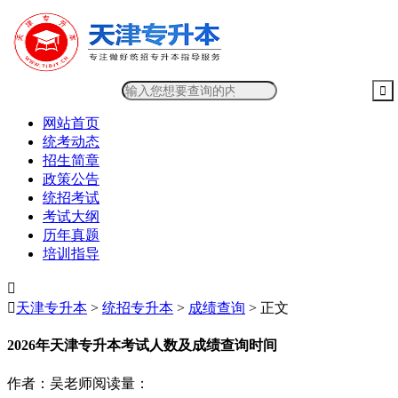
网站首页
统考动态
招生简章
政策公告
统招考试
考试大纲
历年真题
培训指导


天津专升本
>
统招专升本
>
成绩查询
> 正文
2026年天津专升本考试人数及成绩查询时间
作者：吴老师
阅读量：