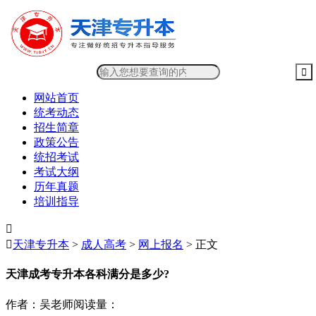
网站首页
统考动态
招生简章
政策公告
统招考试
考试大纲
历年真题
培训指导


天津专升本
>
成人高考
>
网上报名
> 正文
天津成考专升本各科满分是多少?
作者：吴老师
阅读量：