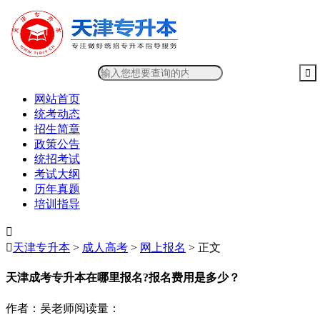
网站首页
统考动态
招生简章
政策公告
统招考试
考试大纲
历年真题
培训指导


天津专升本
>
成人高考
>
网上报名
> 正文
天津成考专升本在哪里报名?报名费用是多少？
作者：吴老师
阅读量：